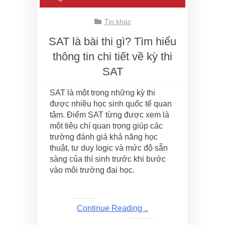
Tin khác
SAT là bài thi gì? Tìm hiểu
thông tin chi tiết về kỳ thi
SAT
SAT là một trong những kỳ thi
được nhiều học sinh quốc tế quan
tâm. Điểm SAT từng được xem là
một tiêu chí quan trọng giúp các
trường đánh giá khả năng học
thuật, tư duy logic và mức độ sẵn
sàng của thí sinh trước khi bước
vào môi trường đại học.
Continue Reading ..