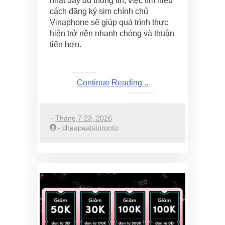
nhật đầy đủ thông tin, việc tìm hiểu
cách đăng ký sim chính chủ
Vinaphone sẽ giúp quá trình thực
hiện trở nên nhanh chóng và thuận
tiện hơn.
Continue Reading ..
-
Tháng 7 23, 2026
-
cheapeatstoronto