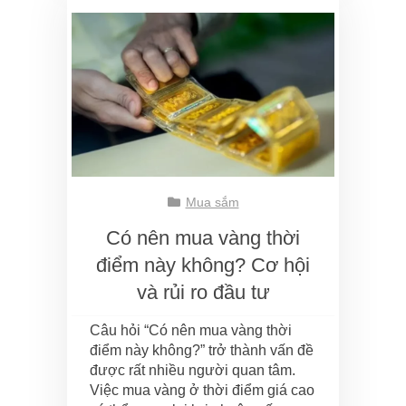
Mua sắm
Có nên mua vàng thời
điểm này không? Cơ hội
và rủi ro đầu tư
Câu hỏi “Có nên mua vàng thời
điểm này không?” trở thành vấn đề
được rất nhiều người quan tâm.
Việc mua vàng ở thời điểm giá cao