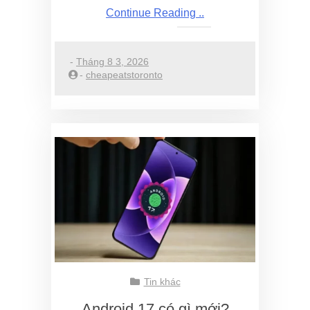
Continue Reading ..
-
Tháng 8 3, 2026
-
cheapeatstoronto
Tin khác
Android 17 có gì mới?