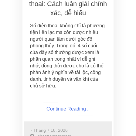
thoại: Cách luận giải chính
xác, dễ hiểu
Số điện thoại không chỉ là phương
tiện liên lạc mà còn được nhiều
người quan tâm dưới góc độ
phong thủy. Trong đó, 4 số cuối
của dãy số thường được xem là
phần quan trọng nhất vì dễ ghi
nhớ, đồng thời được cho là có thể
phản ánh ý nghĩa về tài lộc, công
danh, tình duyên và vận khí của
chủ sở hữu.
Continue Reading ..
-
Tháng 7 18, 2026