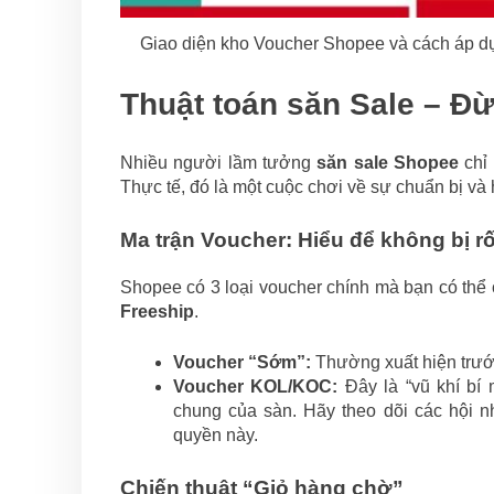
Giao diện kho Voucher Shopee và cách áp dụn
Thuật toán săn Sale – Đừ
Nhiều người lầm tưởng
săn sale Shopee
chỉ 
Thực tế, đó là một cuộc chơi về sự chuẩn bị và 
Ma trận Voucher: Hiểu để không bị rố
Shopee có 3 loại voucher chính mà bạn có thể 
Freeship
.
Voucher “Sớm”:
Thường xuất hiện trước
Voucher KOL/KOC:
Đây là “vũ khí bí 
chung của sàn. Hãy theo dõi các hội 
quyền này.
Chiến thuật “Giỏ hàng chờ”