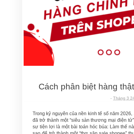
Cách phân biệt hàng thậ
-
Tháng 3 2
Trong kỷ nguyên của nền kinh tế số năm 2026,
đã trở thành một “siêu sàn thương mại điện tử” 
sự tiện lợi là một bài toán hóc búa: Làm thế nà
sao để trở thành một “thợ săn sale shopee” th