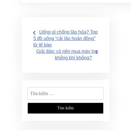
Điều
Uống gì chống lão hóa? Top
hướng
5 đồ uống “cải lão hoàn đồng”
từ tế bào
bài
Giải đáp: có nên mua máy lọc
không khí không?
viết
Tìm
kiếm
cho: