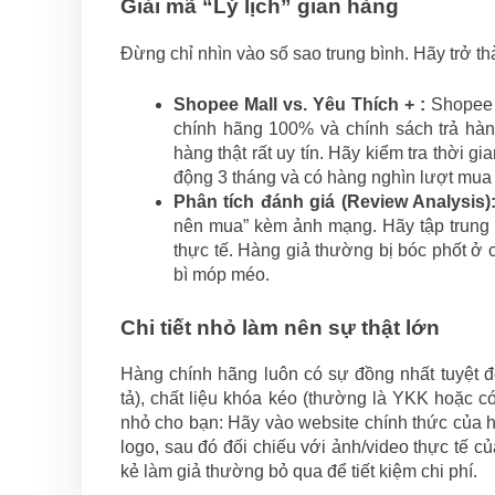
Giải mã “Lý lịch” gian hàng
Đừng chỉ nhìn vào số sao trung bình. Hãy trở thà
Shopee Mall vs. Yêu Thích + :
Shopee M
chính hãng 100% và chính sách trả hàn
hàng thật rất uy tín. Hãy kiểm tra thời 
động 3 tháng và có hàng nghìn lượt mua “
Phân tích đánh giá (Review Analysis)
nên mua” kèm ảnh mạng. Hãy tập trung 
thực tế. Hàng giả thường bị bóc phốt ở 
bì móp méo.
Chi tiết nhỏ làm nên sự thật lớn
Hàng chính hãng luôn có sự đồng nhất tuyệt đ
tả), chất liệu khóa kéo (thường là YKK hoặc 
nhỏ cho bạn: Hãy vào website chính thức của hãn
logo, sau đó đối chiếu với ảnh/video thực tế 
kẻ làm giả thường bỏ qua để tiết kiệm chi phí.