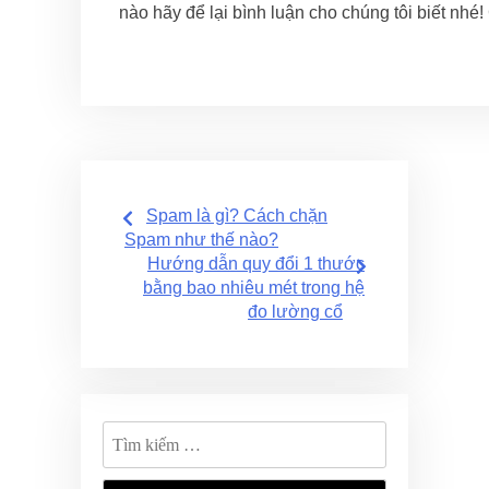
nào hãy để lại bình luận cho chúng tôi biết nhé
Điều
Spam là gì? Cách chặn
hướng
Spam như thế nào?
Hướng dẫn quy đổi 1 thước
bài
bằng bao nhiêu mét trong hệ
đo lường cổ
viết
Tìm
kiếm
cho: