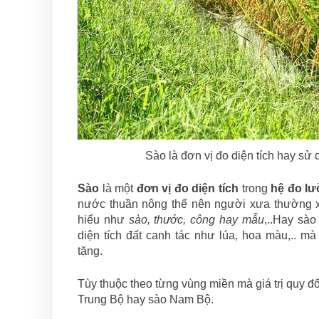
Sào là đơn vị đo diện tích hay sử
Sào
là một
đơn vị đo diện tích
trong
hệ đo lư
nước thuần nông thế nên người xưa thường x
hiểu như
sào, thước, công hay mẫu
,..Hay sà
diện tích đất canh tác như lúa, hoa màu,..
tặng.
Tùy thuộc theo từng vùng miền mà giá trị quy đ
Trung Bộ hay sào Nam Bộ.