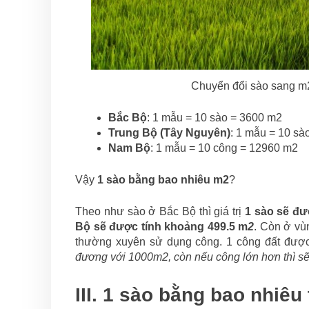
Chuyển đổi sào sang m2
Bắc Bộ
: 1 mẫu = 10 sào = 3600 m2
Trung Bộ (Tây Nguyên)
: 1 mẫu = 10 sà
Nam Bộ
: 1 mẫu = 10 công = 12960 m2
Vậy
1 sào bằng bao nhiêu m2
?
Theo như sào ở Bắc Bộ thì giá trị
1 sào sẽ đ
Bộ sẽ được tính khoảng 499.5 m
2
. Còn ở vù
thường xuyên sử dụng công. 1 công đất đượ
đương với 1000m2, còn nếu công lớn hơn thì 
III. 1 sào bằng bao nhiê