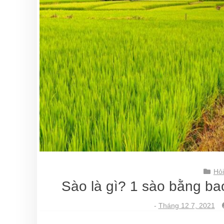
Hỏi
Sào là gì? 1 sào bằng ba
-
Tháng 12 7, 2021