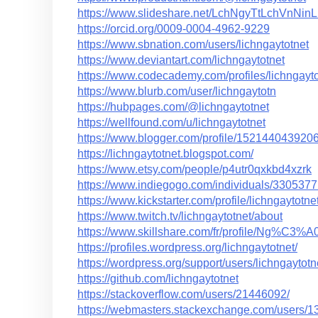
https://www.slideshare.net/LchNgyTtLchVnNinL
https://orcid.org/0009-0004-4962-9229
https://www.sbnation.com/users/lichngaytotnet
https://www.deviantart.com/lichngaytotnet
https://www.codecademy.com/profiles/lichngayto
https://www.blurb.com/user/lichngaytotn
https://hubpages.com/@lichngaytotnet
https://wellfound.com/u/lichngaytotnet
https://www.blogger.com/profile/15214404392
https://lichngaytotnet.blogspot.com/
https://www.etsy.com/people/p4utr0qxkbd4xzrk
https://www.indiegogo.com/individuals/330537
https://www.kickstarter.com/profile/lichngaytotne
https://www.twitch.tv/lichngaytotnet/about
https://www.skillshare.com/fr/profile/Ng
https://profiles.wordpress.org/lichngaytotnet/
https://wordpress.org/support/users/lichngaytotn
https://github.com/lichngaytotnet
https://stackoverflow.com/users/21446092/
https://webmasters.stackexchange.com/users/1