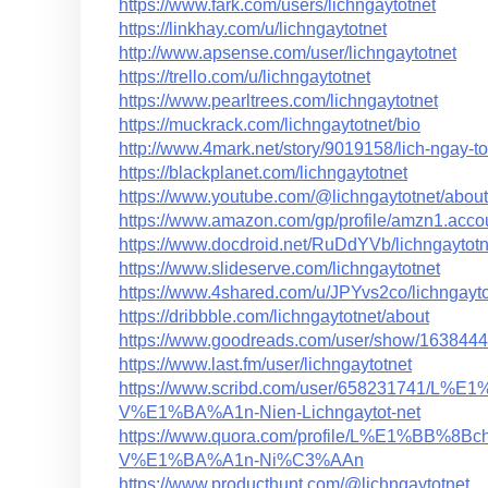
https://www.fark.com/users/lichngaytotnet
https://linkhay.com/u/lichngaytotnet
http://www.apsense.com/user/lichngaytotnet
https://trello.com/u/lichngaytotnet
https://www.pearltrees.com/lichngaytotnet
https://muckrack.com/lichngaytotnet/bio
http://www.4mark.net/story/9019158/lich-ngay-
https://blackplanet.com/lichngaytotnet
https://www.youtube.com/@lichngaytotnet/about
https://www.amazon.com/gp/profile/amzn
https://www.docdroid.net/RuDdYVb/lichngaytotn
https://www.slideserve.com/lichngaytotnet
https://www.4shared.com/u/JPYvs2co/lichngayto
https://dribbble.com/lichngaytotnet/about
https://www.goodreads.com/user/show/163844469
https://www.last.fm/user/lichngaytotnet
https://www.scribd.com/user/658231741/
V%E1%BA%A1n-Nien-Lichngaytot-net
https://www.quora.com/profile/L%E1%BB
V%E1%BA%A1n-Ni%C3%AAn
https://www.producthunt.com/@lichngaytotnet