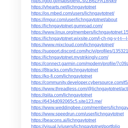
https://goo.gl/maps/peNCsrZB6ZFA18Nk9
https://vhearts.net/lichngaytotnet
https://os.mbed.com/users/lichngaytotnet/
https://imgur.com/user/lichngaytotnet/about
https://lichngaytotnet.gumroad.com/
https://www.linux.org/members/lichngaytotnet.
https://lichngaytotnet.wixsite.com/l-ch-ng-y-t-t—l
https://www.mixcloud.com/lichngaytotnet/
https://support.discord.com/hc/vi/profiles/135
https://lichngaytotnet.mystrikingly.com/
https://connect.garmin.com/modern/profile/7c
https://8tracks.com/lichngaytotnet
https://ko-fi.com/lichngaytotnet
https://community.developer.cybersource.com/t5
https://www.threadless.com/@lichngaytotnet/acti
https://qiita.com/lichngaytotnet
https://6434d092065c5.site123.me/
https://www.weddingbee.com/members/lichngayt
https://www.speedrun.com/user/lichngaytotnet
https://beacons.ai/lichngaytotnet
https://visual.ly/users/lichngaytotnet/portfolio