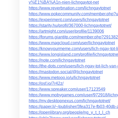
v%E1%BA%A1n-nien-lichngaytot-net
https://www.reverbnation.com/lichngaytotnet
https://www.pokecommunity.com/member.php?
https://experiment.com/users/lichngaytotnet
https://starity.hu/profil/367000-lichngaytotnet/
https://artmight.com/user/profile/1139006
https://forums.giantitp.com/member.php?291382
https://www.magcloud.com/user/lichngaytotnet
https://knowyourmeme.com/users/lich-ngay-tot-l
https://www.longisland.com/profile/lichngaytotne
https://note.com/lichngaytotnet
https://the-dots.com/users/lich-ngay-tot-lich-va
https://mastodon.social/@lichngaytotnet
https://www.metooo.io/u/lichngaytotnet
https://osf.io/7r42z/
https://www.spreaker.com/user/17123549
https://www.mobygames.com/user/972918/lichng
https://my.desktopnexus.com/lichngaytotnet/
https://paper.li/~/publisher/3fea317e-fb03-40d
https://openlibrary.org/people/ng_y_t_t_l_ch