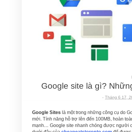
Google site là gì? Nhữn
-
Tháng 6 17, 2
Google Sites
là một trong những công cụ do G
mới. Tính năng hỗ trợ lên đến 100MB, hoàn toàn 
mạnh… Google site nhanh chóng được người 
dưới đây của
cheapeatstoronto.com
để được 