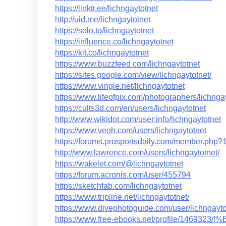
https://linktr.ee/lichngaytotnet
http://uid.me/lichngaytotnet
https://solo.to/lichngaytotnet
https://influence.co/lichngaytotnet
https://kit.co/lichngaytotnet
https://www.buzzfeed.com/lichngaytotnet
https://sites.google.com/view/lichngaytotnet/
https://www.vingle.net/lichngaytotnet
https://www.lifeofpix.com/photographers/lichngay
https://cults3d.com/en/users/lichngaytotnet
http://www.wikidot.com/user:info/lichngaytotnet
https://www.veoh.com/users/lichngaytotnet
https://forums.prosportsdaily.com/member.php?
http://www.lawrence.com/users/lichngaytotnet/
https://wakelet.com/@lichngaytotnet
https://forum.acronis.com/user/455794
https://sketchfab.com/lichngaytotnet
https://www.tripline.net/lichngaytotnet/
https://www.divephotoguide.com/user/lichngayto
https://www.free-ebooks.net/profile/1469