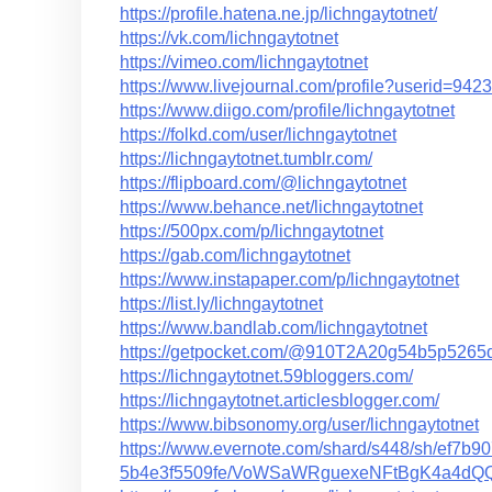
https://profile.hatena.ne.jp/lichngaytotnet/
https://vk.com/lichngaytotnet
https://vimeo.com/lichngaytotnet
https://www.livejournal.com/profile?userid=942
https://www.diigo.com/profile/lichngaytotnet
https://folkd.com/user/lichngaytotnet
https://lichngaytotnet.tumblr.com/
https://flipboard.com/@lichngaytotnet
https://www.behance.net/lichngaytotnet
https://500px.com/p/lichngaytotnet
https://gab.com/lichngaytotnet
https://www.instapaper.com/p/lichngaytotnet
https://list.ly/lichngaytotnet
https://www.bandlab.com/lichngaytotnet
https://getpocket.com/@910T2A20g54b5p52
https://lichngaytotnet.59bloggers.com/
https://lichngaytotnet.articlesblogger.com/
https://www.bibsonomy.org/user/lichngaytotnet
https://www.evernote.com/shard/s448/sh/ef7b9
5b4e3f5509fe/VoWSaWRguexeNFtBgK4a4d