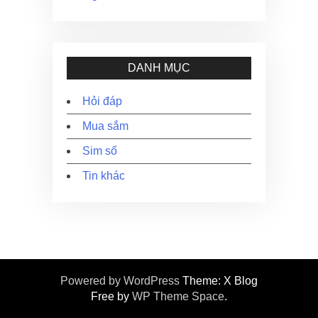
DANH MỤC
Hỏi đáp
Mua sắm
Sim số
Tin khác
Powered by WordPress
Theme: X Blog
Free by
WP Theme Space
.