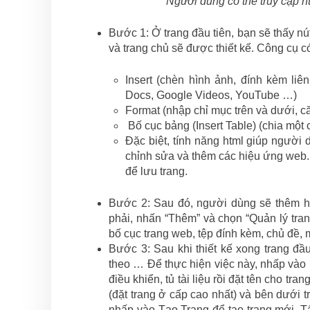
Người dùng có thể truy cập ht
Bước 1: Ở trang đầu tiên, bạn sẽ thấy nú
và trang chủ sẽ được thiết kế. Công cụ 
Insert (chèn hình ảnh, đính kèm liê
Docs, Google Videos, YouTube …)
Format (nhập chỉ mục trên và dưới, c
Bố cục bảng (Insert Table) (chia một 
Đặc biệt, tính năng html giúp người 
chỉnh sửa và thêm các hiệu ứng web.
để lưu trang.
Bước 2: Sau đó, người dùng sẽ thêm hì
phải, nhấn “Thêm” và chọn “Quản lý tran
bố cục trang web, tệp đính kèm, chủ đề, 
Bước 3: Sau khi thiết kế xong trang đầu
theo … Để thực hiện việc này, nhấp vào n
điều khiển, tủ tài liệu rồi đặt tên cho t
(đặt trang ở cấp cao nhất) và bên dưới t
nhấp vào Tạo Trang để tạo trang mới. Tấ