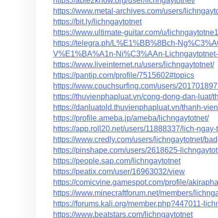
https://able2know.org/user/lichngaytotnet/
https://www.metal-archives.com/users/lichngayt
https://bit.ly/lichngaytotnet
https://www.ultimate-guitar.com/u/lichngaytotne
https://telegra.ph/L%E1%BB%8Bch-Ng%C
V%E1%BA%A1n-Ni%C3%AAn-Lichngaytotnet-
https://www.liveinternet.ru/users/lichngaytotnet/
https://pantip.com/profile/7515602#topics
https://www.couchsurfing.com/users/20170189
https://thuvienphapluat.vn/cong-dong-dan-luat/t
https://danluatold.thuvienphapluat.vn/thanh-vien
https://profile.ameba.jp/ameba/lichngaytotnet/
https://app.roll20.net/users/11888337/lich-ngay-t
https://www.credly.com/users/lichngaytotnet/ba
https://pinshape.com/users/2618625-lichngaytot
https://people.sap.com/lichngaytotnet
https://peatix.com/user/16963032/view
https://comicvine.gamespot.com/profile/akirapha
https://www.minecraftforum.net/members/lichnga
https://forums.kali.org/member.php?447011-lich
https://www.beatstars.com/lichngaytotnet