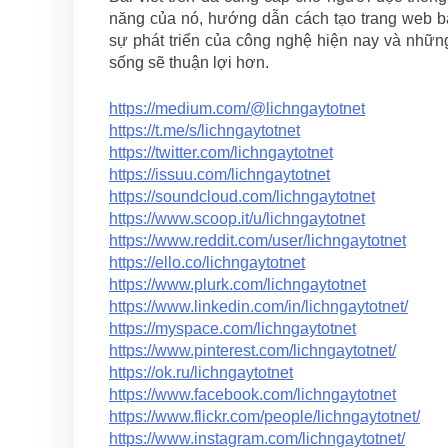
năng của nó, hướng dẫn cách tạo trang web b
sự phát triển của công nghệ hiện nay và những
sống sẽ thuận lợi hơn.
https://medium.com/@lichngaytotnet
https://t.me/s/lichngaytotnet
https://twitter.com/lichngaytotnet
https://issuu.com/lichngaytotnet
https://soundcloud.com/lichngaytotnet
https://www.scoop.it/u/lichngaytotnet
https://www.reddit.com/user/lichngaytotnet
https://ello.co/lichngaytotnet
https://www.plurk.com/lichngaytotnet
https://www.linkedin.com/in/lichngaytotnet/
https://myspace.com/lichngaytotnet
https://www.pinterest.com/lichngaytotnet/
https://ok.ru/lichngaytotnet
https://www.facebook.com/lichngaytotnet
https://www.flickr.com/people/lichngaytotnet/
https://www.instagram.com/lichngaytotnet/