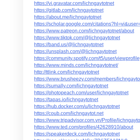
https://vi.gravatar.com/lichngaytotnet
https://gitlab.com/lichngaytotnet
https://about.me/lichngaytotnet
https://scholar.google.com/citations?hl=vi&us
https://www.patreon.com/lichngaytotnet/about
https://www.tiktok.com/@lichngaytotnet
https://band.us/@lichngaytotnet
https://unsplash.com/@lichngaytotnet
https://community.spotify.com/t5/user/viewprofi
https://www.minds.com/lichngaytotnet/
http://ttlink.com/lichngaytotnet
https://www.brusheezy.com/members/lichngayto
https://sumally.com/lichngaytotnet
https://photopeach.com/user/lichngaytotnet
https://tapas.io/lichngaytotnet
https://hub.docker.com/u/lichngaytotnet
https://coub.com/lichngaytot.net
https://www.tripadvisor.com.vn/Profile/lichngayto
https://www.ted.com/profiles/42628910/about
https://speakerdeck.com/lichngaytotnet