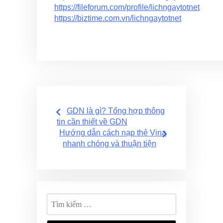
https://fileforum.com/profile/lichngaytotnet
https://biztime.com.vn/lichngaytotnet
Điều
GDN là gì? Tổng hợp thông
hướng
tin cần thiết về GDN
Hướng dẫn cách nạp thẻ Vina
bài
nhanh chóng và thuận tiện
viết
Tìm
kiếm
cho: